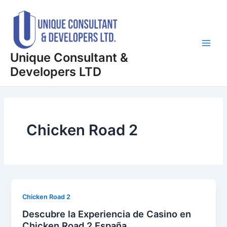
Skip
Main
to
Men
content
Unique Consultant &
Developers LTD
Chicken Road 2
Chicken Road 2
Descubre la Experiencia de Casino en
Chicken Road 2 España.