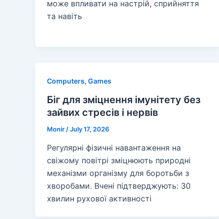
може впливати на настрій, сприйняття
та навіть
Computers, Games
Біг для зміцнення імунітету без
зайвих стресів і нервів
Monir
/
July 17, 2026
Регулярні фізичні навантаження на
свіжому повітрі зміцнюють природні
механізми організму для боротьби з
хворобами. Вчені підтверджують: 30
хвилин рухової активності