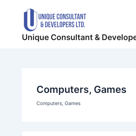
Skip
Post
to
pagination
content
Unique Consultant & Develop
Computers, Games
Computers, Games